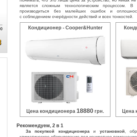
понимать, что это лишь цена за устройство, но никак не
является сложным технологическим процессом. В
производиться без малейших ошибок и оплошнос
с соблюдением очерёдности действий и всех тонкостей.
Кондиционер - Cooper&Hunter
Конд
00
18880
Цена кондиционера
грн.
Цена 
Рекомендуем, 2 в 1
За покупкой кондиционера
и
установкой
, об
климатическое оборудование под конкретное помещение