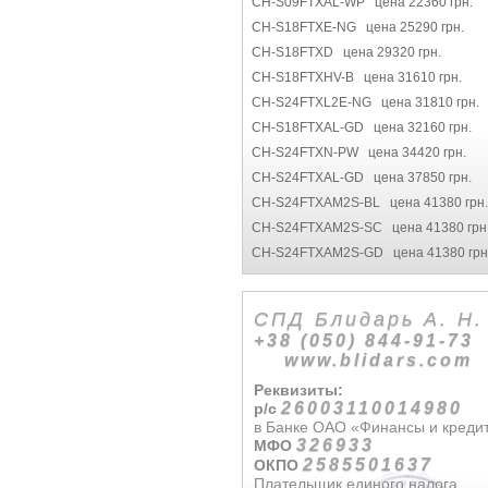
CH-S09FTXAL-WP цена 22360 грн.
CH-S18FTXE-NG цена 25290 грн.
CH-S18FTXD цена 29320 грн.
CH-S18FTXHV-B цена 31610 грн.
CH-S24FTXL2E-NG цена 31810 грн.
CH-S18FTXAL-GD цена 32160 грн.
CH-S24FTXN-PW цена 34420 грн.
CH-S24FTXAL-GD цена 37850 грн.
CH-S24FTXAM2S-BL цена 41380 грн.
CH-S24FTXAM2S-SC цена 41380 грн
CH-S24FTXAM2S-GD цена 41380 грн
СПД Блидарь А. Н.
+38 (050) 844-91-73
www.blidars.com
Реквизиты:
26003110014980
р/с
в Банке ОАО «Финансы и креди
326933
МФО
2585501637
ОКПО
Плательщик единого налога