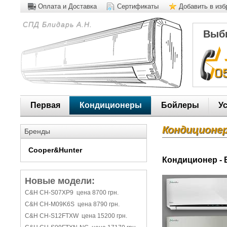
Оплата и Доставка
Сертификаты
Добавить в из
СПД Блидарь А.Н.
Выби
Первая
Кондиционеры
Бойлеры
У
Кондиционер
Бренды
Cooper&Hunter
Кондиционер - B
Новые модели:
C&H CH-S07XP9 цена 8700 грн.
C&H CH-M09K6S цена 8790 грн.
C&H CH-S12FTXW цена 15200 грн.