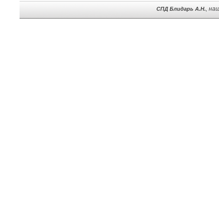
, на
СПД Блидарь А.Н.