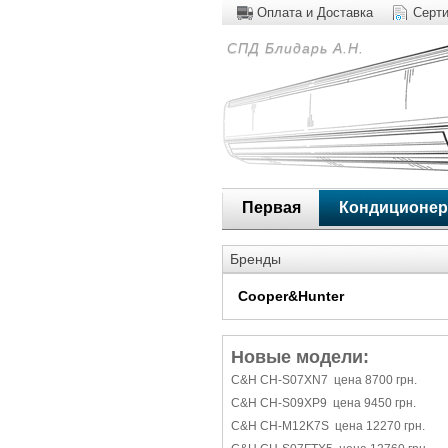
Оплата и Доставка
Серт
СПД Блидарь А.Н.
Первая
Кондиционе
Бренды
Cooper&Hunter
Новые модели:
C&H CH-S07XN7 цена 8700 грн.
C&H CH-S09XP9 цена 9450 грн.
C&H CH-M12K7S цена 12270 грн.