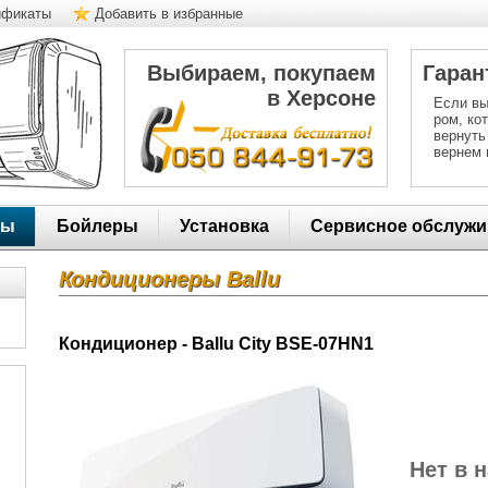
ификаты
Добавить в избранные
Выбираем, покупаем
Гаран
в Херсоне
Если вы
ром, ко
вернуть
вернем 
ры
Бойлеры
Установка
Сервисное обслужи
Кондиционеры Ballu
Кондиционер - Ballu City BSE-07HN1
Нет в 