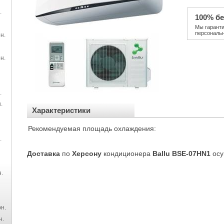
.
100% бе
Мы гарант
персональ
н.
н.
.
.
Характеристики
Рекомендуемая площадь охлаждения:
.
Доставка
по
Херсону
кондиционера
Ballu BSE-07HN1
осу
.
н.
н.