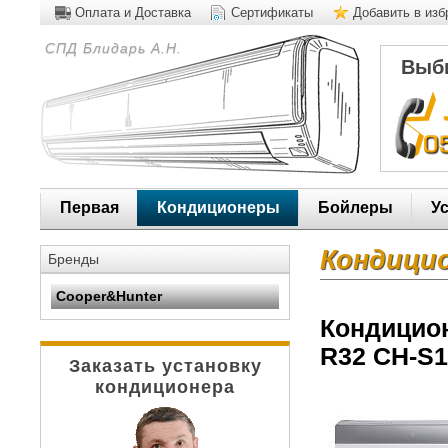
Оплата и Доставка
Сертификаты
Добавить в из
СПД Блидарь А.Н.
Выби
Первая
Кондиционеры
Бойлеры
У
Кондици
Бренды
Cooper&Hunter
Кондицион
R32 CH-S
Заказать установку
кондиционера