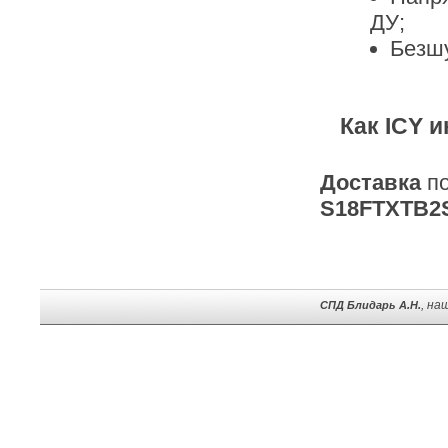
ДУ;
Безшу
Как ICY 
Доставка
п
S18FTXTB2
, на
СПД Блидарь А.Н.