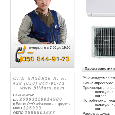
ежедневно с
7:00
до
19:00
Характеристики
СПД Блидарь А. Н.
Рекомендуемая пл
Тип компрессора:
+38 (050) 844-91-73
Производительност
www.blidars.com
охлаждени
Реквизиты:
нагрев
26003110014980
р/с
Потребляемая мощ
в Банке ОАО «Финансы и кредит»
охлаждени
326933
МФО
нагрев
2585501637
ОКПО
Расход воздуха: