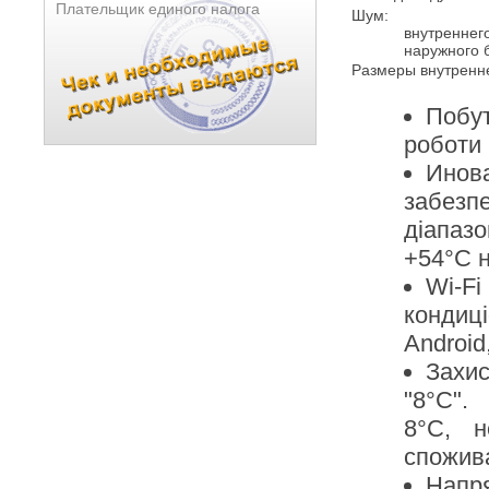
Плательщик единого налога
Шум:
внутреннего 
наружного б
Размеры внутренне
Побу
роботи 
Инова
забезп
діапазо
+54°C н
Wi-F
конди
Android
Захис
"8°C".
8°C, н
спожива
Напря