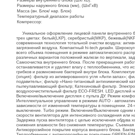
Размеры внутреннего блока (ШхГxB):
Размеры наружного блока (мм), (ШхГxB)
Масса (вн. Блок/ нар. Блок)
Температурный диапазон работы
Компрессор:
Уникальное оформление лицевой панели внутреннего бл
трех цветах: белый(LKP), серебристый(MKP), бежевый(NKP
современная технология тотальной очистки воздуха: актив
загрязнений воздуха. Компактный hi-tech дизайн. Широко
всего объема помещения в режиме автоматического расп
различных вариантов положений жалюзи по вертикали, зад
Самоочистка внутреннего блока. После прекращения рабо
останавливается и удаляет влагу с теплообменника, что и
грибков и размножение бактерий внутри блока. Комплекту
(опция): фильтр из активированного угля «Анти-запах»; ф
подавитель»; фильтр «Нано-титановый антихимический ка
пылеулавливающий фильтр; Катехиновый фильтр. Электро
воздухоочистительный фильтр ЕСО-FRESH. LED дисплей на
Включение/выключение дисплея с пульта ДУ. Режим комфо
Интеллектуальное управление в режиме AUTO - автоматич
зависимости от изменений температуры в помещении. 24-
выключение. Turbo режим. Включение/Выключение одним 
скорости вентилятора для интенсивного охлаждения или н
Задержка пуска вентилятора с целью исключения обдува 
снижения влажности без снижения температуры. Съемная
Антикоррозийное покрытие корпуса внешнего блока. Бакте
Теплообменник с антикоррозийным покрытием GREEN-FIN.