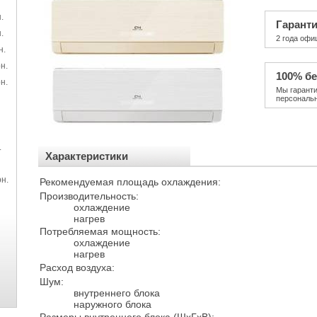
.
Гарант
.
2 года офи
н.
н.
100% бе
н.
Мы гарант
персональ
.
Характеристики
н.
Рекомендуемая площадь охлаждения:
Производительность:
охлаждение
нагрев
Потребляемая мощность:
охлаждение
нагрев
Расход воздуха:
Шум:
внутреннего блока
наружного блока