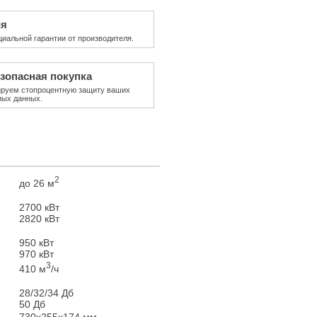
ия
циальной гарантии от производителя.
зопасная покупка
ируем стопроцентную защиту ваших
ных данных.
2
до 26 м
2700 кВт
2820 кВт
950 кВт
970 кВт
3
410 м
/ч
28/32/34 Дб
50 Дб