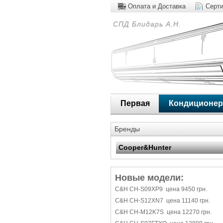
Оплата и Доставка
Серт
СПД Блидарь А.Н.
Первая
Кондиционе
Бренды
Cooper&Hunter
Новые модели:
C&H CH-S09XP9 цена 9450 грн.
C&H CH-S12XN7 цена 11140 грн.
C&H CH-M12K7S цена 12270 грн.