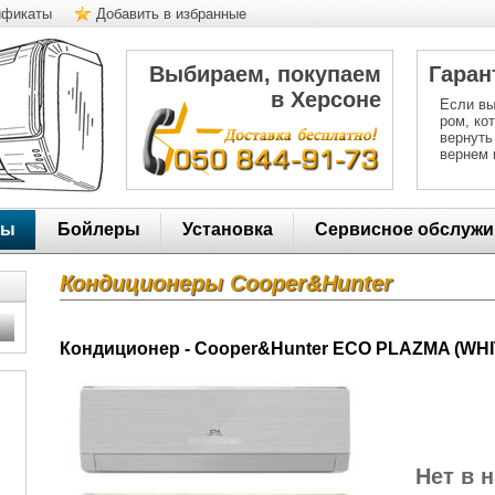
ификаты
Добавить в избранные
Выбираем, покупаем
Гаран
в Херсоне
Если вы
ром, ко
вернуть
вернем 
ры
Бойлеры
Установка
Сервисное обслужи
Кондиционеры Cooper&Hunter
Кондиционер - Cooper&Hunter ECO PLAZMA (WH
Нет в 