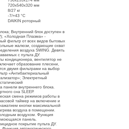
730х255х174 мм
720х540х320 мм
8/27 кг
-7/+43 °С
DAIKIN роторный
ока; Внутренний блок доступен в
); «Холодная Плазма» -
ный фильтр от всех видов бытовых
угольные жалюзи, создающие охват
ределения воздуха SWING. Девять
аваемых с пульта ДУ.
ты кондиционера, вентилятор не
сключает образование плесени,
ется двумя фильтрами на выбор
ильтр «Антибактериальный
тализатор»; Электретный
статический
 панели внутреннего блока.
ртного сна SLЕЕР.
еская смена режимов работы в
часовой таймер на включение и
нажатием кнопки максимальной
агрева воздуха в помещении.
холодным воздухом. Функция
 моющаяся панель.
рицидное покрытие пульта ДУ.
 Функция автоматического