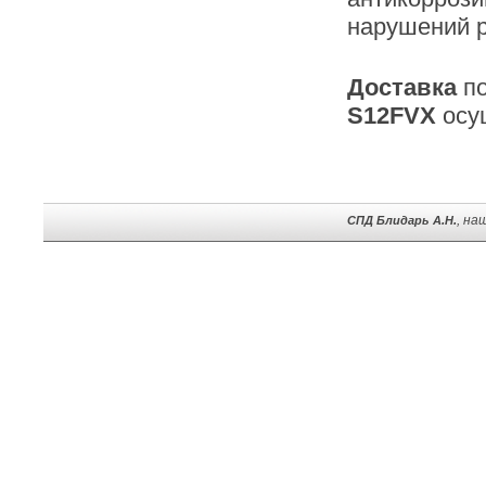
нарушений р
Доставка
п
S12FVX
осу
, на
СПД Блидарь А.Н.