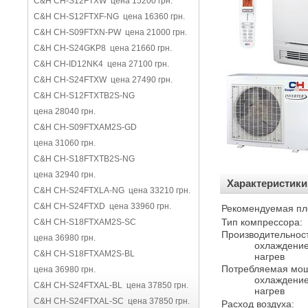
C&H CH-S12FTXW цена 15200 грн.
C&H CH-S12FTXF-NG цена 16360 грн.
C&H CH-S09FTXN-PW цена 21000 грн.
C&H CH-S24GKP8 цена 21660 грн.
C&H CH-ID12NK4 цена 27100 грн.
C&H CH-S24FTXW цена 27490 грн.
C&H CH-S12FTXTB2S-NG
цена 28040 грн.
C&H CH-S09FTXAM2S-GD
цена 31060 грн.
C&H CH-S18FTXTB2S-NG
цена 32940 грн.
Характеристики
C&H CH-S24FTXLA-NG цена 33210 грн.
C&H CH-S24FTXD цена 33960 грн.
Рекомендуемая пл
Тип компрессора:
C&H CH-S18FTXAM2S-SC
Производительност
цена 36980 грн.
охлаждени
C&H CH-S18FTXAM2S-BL
нагрев
Потребляемая мощ
цена 36980 грн.
охлаждени
C&H CH-S24FTXAL-BL цена 37850 грн.
нагрев
C&H CH-S24FTXAL-SC цена 37850 грн.
Расход воздуха: