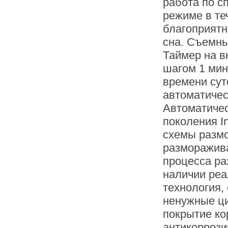
работа по с
режиме в те
благоприятн
сна. Съемны
Таймер на в
шагом 1 мин
времени сут
автоматичес
Автоматичес
поколения In
схемы размо
разморажива
процесса ра
наличии реа
технология,
ненужные ц
покрытие ко
антикорроз