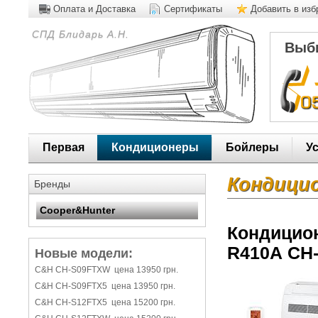
Оплата и Доставка
Сертификаты
Добавить в из
СПД Блидарь А.Н.
Выби
Первая
Кондиционеры
Бойлеры
У
Кондици
Бренды
Cooper&Hunter
Кондицио
R410А СH
Новые модели:
C&H CH-S09FTXW цена 13950 грн.
C&H CH-S09FTX5 цена 13950 грн.
C&H CH-S12FTX5 цена 15200 грн.