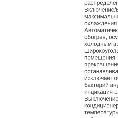
распределен
Включение/
максимально
охлаждения 
Автоматичес
обогрев, ос
холодным во
Широкоугол
помещения. 
прекращения
останавлива
исключает о
бактерий вн
индикация р
Выключение 
кондиционер
температур