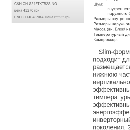
C&H CH-S24FTXTB2S-NG
Шум:
внутреннего 
цена 41270 грн.
наружного б
C&H CH-IC48NK4 цена 65535 грн.
Размеры внутренне
Размеры наружного
Масса (вн. Блок/ н
Температурный ди
Компрессор:
Slim-форм
подходит дл
размещается
нижнюю част
вертикально
эффективны
температуры
эффективный
энергоэффект
инверторный
поколения. 