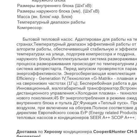
наружного блока
Размеры внутреннего блока (ШхГxB):
Размеры наружного блока (мм), (ШхГxB)
Масса (вн. Блок/ нар. Блок)
Температурный диапазон работы
Компрессор:
Бытовой тепловой насос. Адаптирован для работы на т
странах;Температурный диапазон эффективной работы от 
алгоритм работы, обеспечивающий стабильную и эффекти
температурах на улице, подогрев компрессора и поддона, 
наружного блока;Интеллектуальная система размораживан
процесса размораживания происходит по температурним 
система авторестарта. Перед запуском проверяются пара
энергоэффективности. Энергосберегающая комплектация п
Efficiency - Generation IV;Технология «G-Matrik» - плавна
на сверхнизких частотах (1Гц); Бесперебойная работа в д
Инновационный, малогабаритный трансформатор;Встроенн
дистанционного управления;«Холодная плазма» - технолог
нового поколения;45 Вт энергопотребления в режиме ожи
внутреннего блока и пульта ДУ;Функция «Теплый пуск». 
воздухом, при включении на обогрев.Полное соответсвие 
директиве Европейского союза ErP (Energy related Produc
тепловых насосов и кондиционеров SEER А++ SCOP А+++;
Доставка
по
Херсону
кондиционера
Cooper&Hunter CH-
бесплатно!