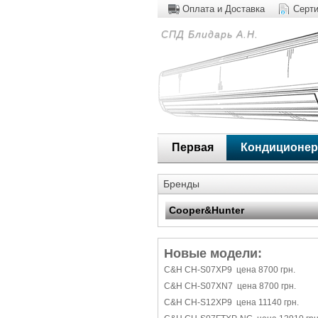
Оплата и Доставка
Серт
СПД Блидарь А.Н.
Первая
Кондиционе
Бренды
Cooper&Hunter
Новые модели:
C&H CH-S07XP9 цена 8700 грн.
C&H CH-S07XN7 цена 8700 грн.
C&H CH-S12XP9 цена 11140 грн.