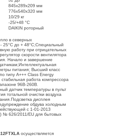
52 Дб
845х289х209 мм
776х540х320 мм
10/29 кг
-25/+48 °С
DAIKIN роторный
епло в северных
- 25°С до + 48°С;Специальный
вную работу при отрицательных
регулятор скорости вентилятора
ия. Начало и завершение
датчикам;Интеллектуальная
метры питания; Высший класс
о типу А+++ Class Energy
я и стабильная работа компрессора
иапазоне 96В-260В.
ый датчик температуры в пульт
ия тотальной очистки воздуха
дания.Подсветка дисплея
Предупреждение обдува холодным
действующей с 1-01-2013
ts) № 626/2011/EU для бытовых
S12FTXLA
осуществляется