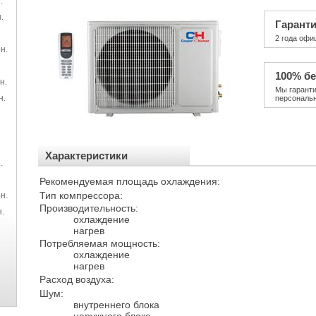
.
.
Гарант
2 года офи
н.
100% бе
н.
Мы гарант
н.
персональ
Характеристики
.
Рекомендуемая площадь охлаждения:
Тип компрессора:
н.
Производительность:
.
охлаждение
нагрев
Потребляемая мощность:
охлаждение
нагрев
Расход воздуха:
Шум:
внутреннего блока