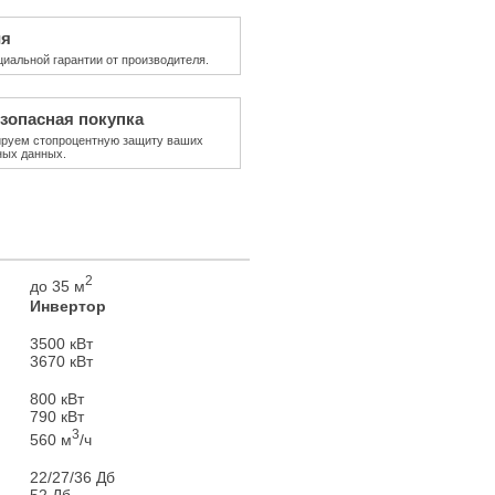
ия
циальной гарантии от производителя.
зопасная покупка
ируем стопроцентную защиту ваших
ных данных.
2
до 35 м
Инвертор
3500 кВт
3670 кВт
800 кВт
790 кВт
3
560 м
/ч
22/27/36 Дб