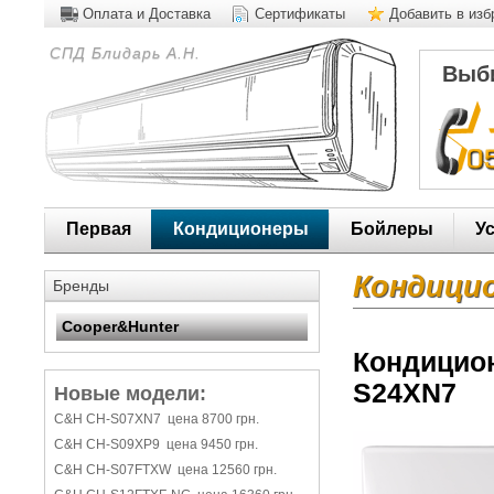
Оплата и Доставка
Сертификаты
Добавить в из
СПД Блидарь А.Н.
Выби
Первая
Кондиционеры
Бойлеры
У
Кондици
Бренды
Cooper&Hunter
Кондицион
S24XN7
Новые модели:
C&H CH-S07XN7 цена 8700 грн.
C&H CH-S09XP9 цена 9450 грн.
C&H CH-S07FTXW цена 12560 грн.