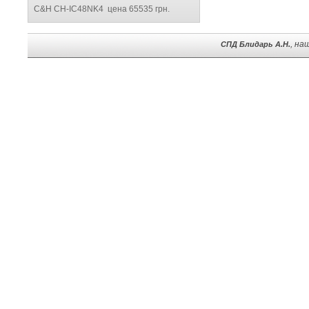
C&H CH-IC48NK4 цена 65535 грн.
, на
СПД Блидарь А.Н.