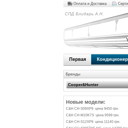
Оплата и Доставка
Серт
СПД Блидарь А.Н.
Первая
Кондиционе
Бренды
Cooper&Hunter
Новые модели:
C&H CH-S09XP9 цена 9450 грн.
C&H CH-M10K7S цена 9599 грн.
C&H CH-S12XP9 цена 11140 грн.