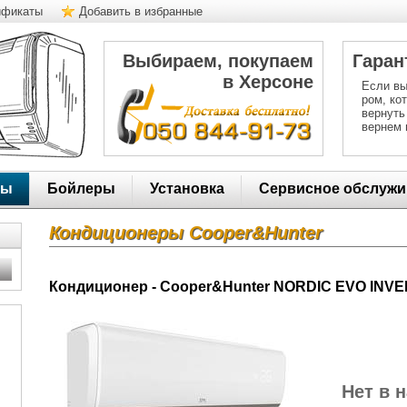
ификаты
Добавить в избранные
Выбираем, покупаем
Гаран
в Херсоне
Если вы
ром, ко
вернуть
вернем 
ры
Бойлеры
Установка
Сервисное обслужи
Кондиционеры Cooper&Hunter
Кондиционер - Cooper&Hunter NORDIC EVO INV
Нет в 