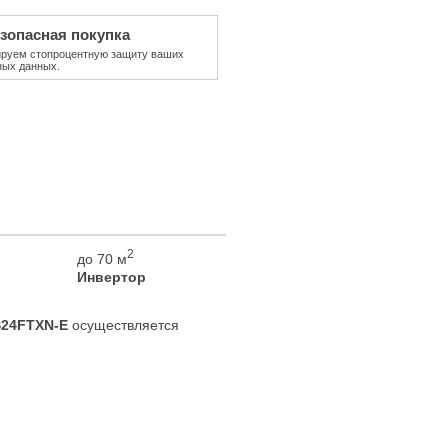
зопасная покупка
ируем стопроцентную защиту ваших
ных данных.
2
до 70 м
Инвертор
S24FTXN-E
осуществляется