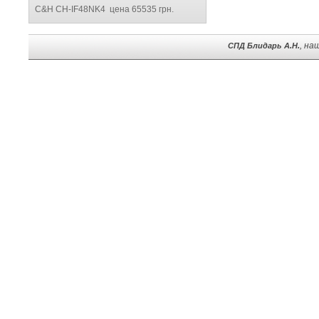
C&H CH-IF48NK4 цена 65535 грн.
, на
СПД Блидарь А.Н.