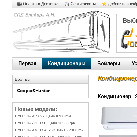
Оплата и Доставка
Сертификаты
Добавить в из
СПД Блидарь А.Н.
Выби
Первая
Кондиционеры
Бойлеры
У
Кондиционе
Бренды
Cooper&Hunter
Кондиционер -
Новые модели:
C&H CH-S07XN7 цена 8700 грн.
C&H CH-S12FTXD цена 20500 грн.
C&H CH-S09FTXAL-GD цена 22360 грн.