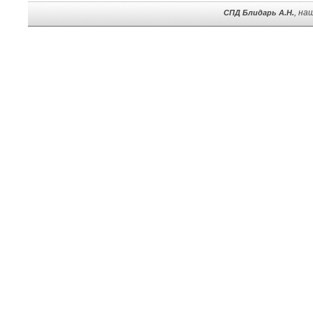
, на
СПД Блидарь А.Н.