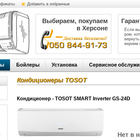
ификаты
Добавить в избранные
Выбираем, покупаем
Гаран
в Херсоне
Если вы
ром, ко
вернуть
вернем 
ры
Бойлеры
Установка
Сервисное обслужи
Кондиционеры TOSOT
Кондиционер - TOSOT SMART Inverter GS-24D
.
Нет в 