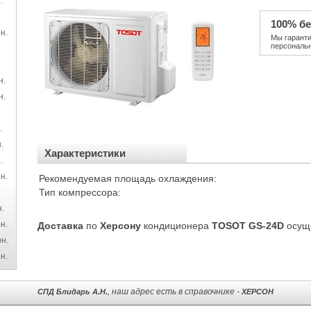
.
100% бе
н.
Мы гарант
персональ
н.
н.
.
.
Характеристики
.
н.
Рекомендуемая площадь охлаждения:
Тип компрессора:
.
н.
Доставка
по
Херсону
кондиционера
TOSOT GS-24D
осущ
н.
н.
, наш адрес есть в справочнике -
СПД Блидарь А.Н.
ХЕРСОН