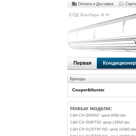
Оплата и Доставка
Серт
СПД Блидарь А.Н.
Первая
Кондиционе
Бренды
Cooper&Hunter
Новые модели:
C&H CH-S09XN7 цена 9450 грн.
C&H CH-S09FTX5 цена 13950 грн.
C&H CH-S12FTXF-NG цена 16360 грн